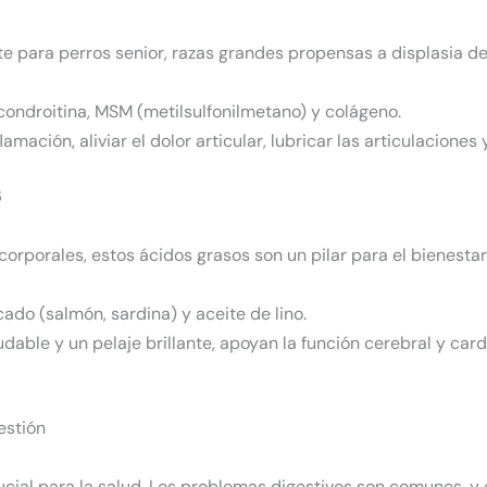
e para perros senior, razas grandes propensas a displasia de
condroitina, MSM (metilsulfonilmetano) y colágeno.
lamación, aliviar el dolor articular, lubricar las articulaciones
6
corporales, estos ácidos grasos son un pilar para el bienestar
cado (salmón, sardina) y aceite de lino.
udable y un pelaje brillante, apoyan la función cerebral y ca
estión
crucial para la salud. Los problemas digestivos son comunes,