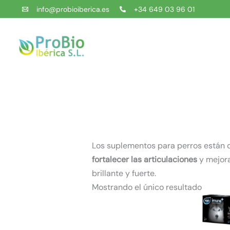
Ir
info@probioiberica.es
+34 649 03 96 01
al
contenido
Los suplementos para perros están d
fortalecer las articulaciones
y mejora
brillante y fuerte.
Mostrando el único resultado